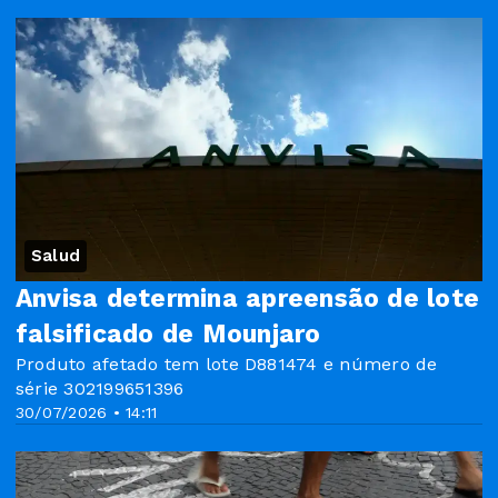
Salud
Anvisa determina apreensão de lote
falsificado de Mounjaro
Produto afetado tem lote D881474 e número de
série 302199651396
30/07/2026 • 14:11