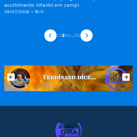
acolhimento infantil em campi
29/07/2026 • 18:11
1
2
3
4
5
...
55