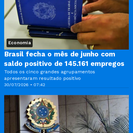
Economia
Brasil fecha o mês de junho com
saldo positivo de 145.161 empregos
Todos os cinco grandes agrupamentos
apresentaram resultado positivo
30/07/2026 • 07:42