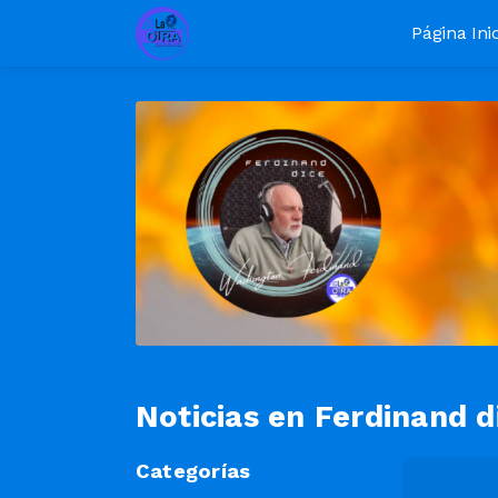
Página Inic
Noticias en Ferdinand d
Categorías