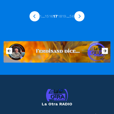
1
...
15
16
17
18
19
...
56
La Otra RADIO