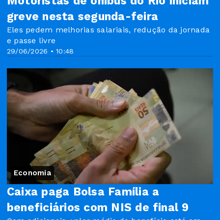
Motoristas de ônibus do Rio iniciam
greve nesta segunda-feira
Eles pedem melhorias salariais, redução da jornada
e passe livre
29/06/2026 • 10:48
Economia
Caixa paga Bolsa Família a
beneficiários com NIS de final 9