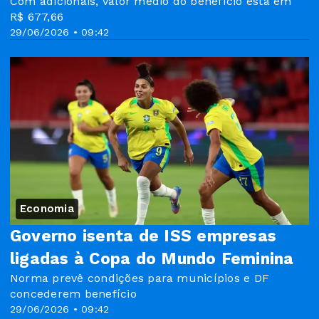
Com adicionais, valor médio do benefício está em
R$ 677,66
29/06/2026 • 09:42
Economia
Governo isenta de ISS empresas
ligadas à Copa do Mundo Feminina
Norma prevê condições para municípios e DF
concederem benefício
29/06/2026 • 09:42