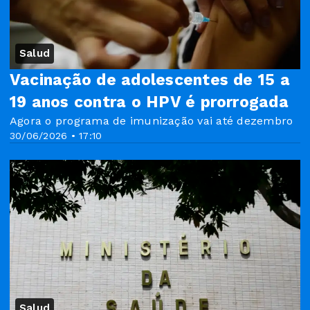
Salud
Vacinação de adolescentes de 15 a
19 anos contra o HPV é prorrogada
Agora o programa de imunização vai até dezembro
30/06/2026 • 17:10
Salud