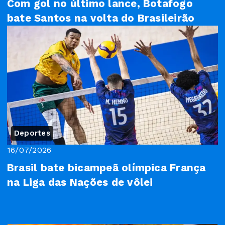
Com gol no último lance, Botafogo
bate Santos na volta do Brasileirão
Deportes
16/07/2026
Brasil bate bicampeã olímpica França
na Liga das Nações de vôlei