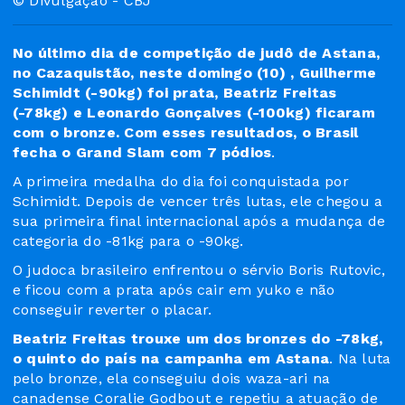
© Divulgação - CBJ
No último dia de competição de judô de Astana,
no Cazaquistão, neste domingo (10) , Guilherme
Schimidt (-90kg) foi prata, Beatriz Freitas
(-78kg) e Leonardo Gonçalves (-100kg) ficaram
com o bronze. Com esses resultados, o Brasil
fecha o Grand Slam com 7 pódios
.
A primeira medalha do dia foi conquistada por
Schimidt. Depois de vencer três lutas, ele chegou a
sua primeira final internacional após a mudança de
categoria do -81kg para o -90kg.
O judoca brasileiro enfrentou o sérvio Boris Rutovic,
e ficou com a prata após cair em yuko e não
conseguir reverter o placar.
Beatriz Freitas trouxe um dos bronzes do -78kg,
o quinto do país na campanha em Astana
. Na luta
pelo bronze, ela conseguiu dois waza-ari na
canadense Coralie Godbout e repetiu a atuação de