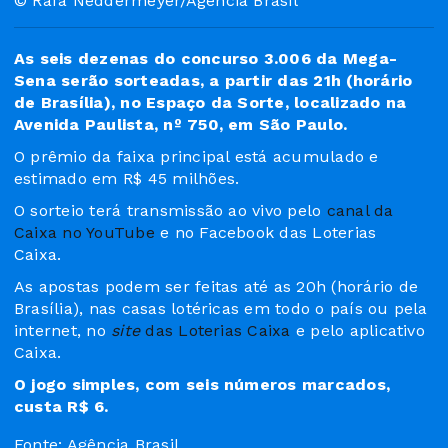
© Rafa Neddermeyer/Agência Brasil
As seis dezenas do concurso 3.006 da Mega-
Sena serão sorteadas, a partir das 21h (horário
de Brasília), no Espaço da Sorte, localizado na
Avenida Paulista, nº 750, em São Paulo.
O prêmio da faixa principal está acumulado e
estimado em R$ 45 milhões.
O sorteio terá transmissão ao vivo pelo
canal da
Caixa no YouTube
e no Facebook das Loterias
Caixa.
As apostas podem ser feitas até as 20h (horário de
Brasília), nas casas lotéricas em todo o país ou pela
internet, no
site
das Loterias Caixa
e pelo aplicativo
Caixa.
O jogo simples, com seis números marcados,
custa R$ 6.
Fonte: Agência Brasil