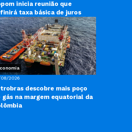
pom inicia reunião que
finirá taxa básica de juros
conomia
/08/2026
trobras descobre mais poço
 gás na margem equatorial da
olômbia