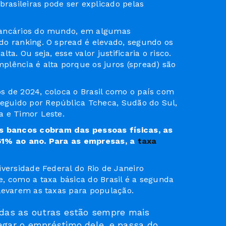
brasileiras pode ser explicado pelas
bancários do mundo, em algumas
do ranking. O spread é elevado, segundo os
a. Ou seja, esse valor justificaria o risco.
lência é alta porque os juros (spread) são
 de 2024, coloca o Brasil como o país com
seguido por República Tcheca, Sudão do Sul,
a e Timor Leste.
 bancos cobram das pessoas físicas, as
61% ao ano. Para as empresas, a
taxa
versidade Federal do Rio de Janeiro
, como a taxa básica do Brasil é a segunda
levarem as taxas para população.
todas as outras estão sempre mais
pagar o empréstimo dele, e passa do