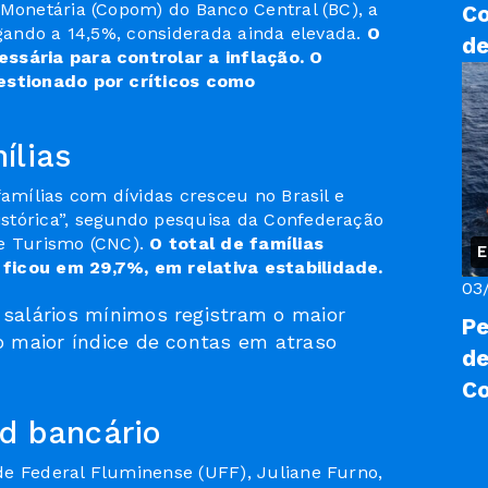
 Monetária (Copom) do Banco Central (BC), a
Co
gando a 14,5%, considerada ainda elevada.
O
de
ssária para controlar a inflação. O
uestionado por críticos como
ílias
famílias com dívidas cresceu no Brasil e
stórica”, segundo pesquisa da Confederação
 e Turismo (CNC).
O total de famílias
E
ficou em 29,7%, em relativa estabilidade.
03
 salários mínimos registram o maior
Pe
o maior índice de contas em atraso
de
C
ad bancário
de Federal Fluminense (UFF), Juliane Furno,