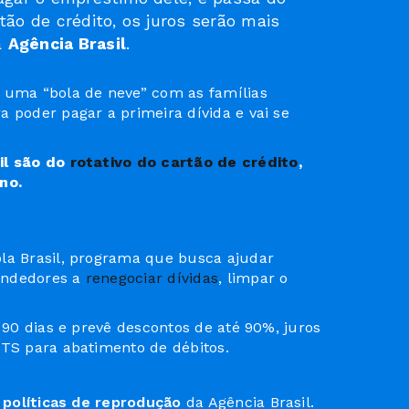
tão de crédito, os juros serão mais
à
Agência Brasil
.
a uma “bola de neve” com as famílias
 poder pagar a primeira dívida e vai se
il são do
rotativo do cartão de crédito
,
ano.
la Brasil, programa que busca ajudar
endedores a
renegociar dívidas
, limpar o
e 90 dias e prevê descontos de até 90%, juros
GTS para abatimento de débitos.
s
políticas de reprodução
da Agência Brasil.