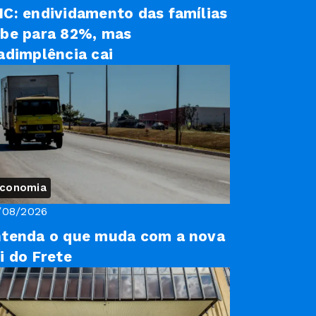
C: endividamento das famílias
be para 82%, mas
adimplência cai
conomia
/08/2026
tenda o que muda com a nova
i do Frete