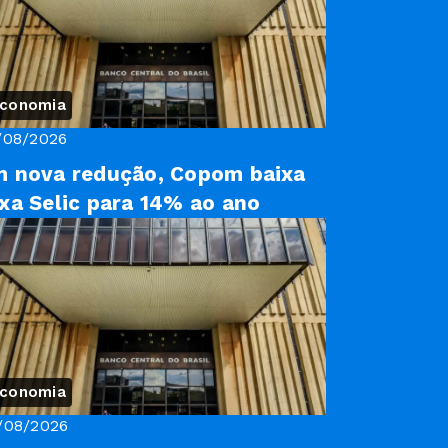
conomia
/08/2026
 nova redução, Copom baixa
xa Selic para 14% ao ano
conomia
/08/2026