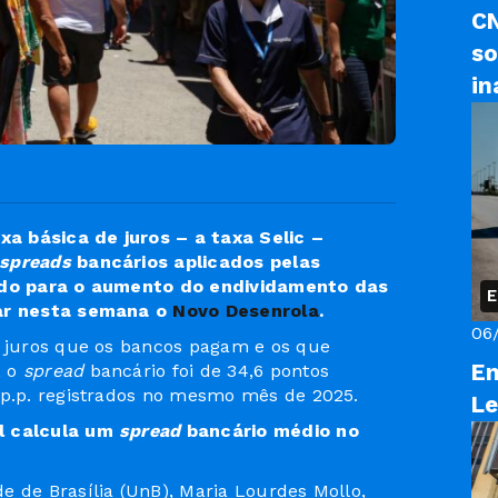
CN
so
in
a básica de juros – a taxa Selic –
spreads
bancários aplicados pelas
uído para o aumento do endividamento das
E
çar nesta semana o
Novo Desenrola
.
06
s juros que os bancos pagam e os que
En
, o
spread
bancário foi de 34,6 pontos
 p.p. registrados no mesmo mês de 2025.
Le
al calcula um
spread
bancário médio no
e de Brasília (UnB), Maria Lourdes Mollo,