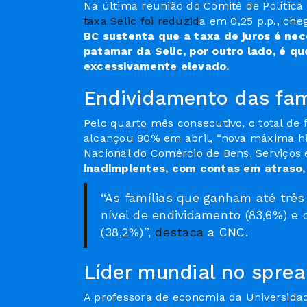
Na última reunião do Comitê de Política
taxa Selic foi reduzid
a em 0,25 p.p., che
BC sustenta que a taxa de juros é nece
patamar da Selic, por outro lado, é q
excessivamente elevado.
Endividamento das fam
Pelo quarto mês consecutivo, o total de 
alcançou 80% em abril, “nova máxima hi
Nacional do Comércio de Bens, Serviços
inadimplentes, com contas em atraso, 
“As famílias que ganham até três
nível de endividamento (83,6%) e 
(38,2%)”,
destaca
a CNC.
Líder mundial no spre
A professora de economia da Universida