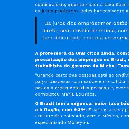
explicou que, quanto maior a taxa Selic 
os
juros praticados
pelos bancos sobre a
“Os juros dos empréstimos estão 
direta, sem dúvida nenhuma, com
tem dificultado muito a economia 
A professora da UnB citou ainda, como
precarização dos empregos no Brasil, 
trabalhista do governo de Michel Teme
“Grande parte das pessoas está se endi
pagar despesas com saúde e do cotidian
pouco o orçamento das pessoas e, event
completou Maria Lourdes.
O Brasil tem a segunda maior taxa bá
a inflação, com 9,3%.
Ficamos atrás ape
Em terceiro colocado, vem o México, co
especializado Moneyou.