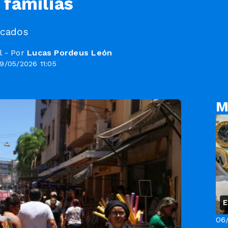
famílias
icados
l - Por
Lucas Pordeus León
9/05/2026 11:05
M
E
06