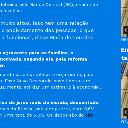
definida pelo Banco Central (BC), maior são
s famílias.
muito altos. Isso tem uma relação
 o endividamento das pessoas, o que
E
a funcionar”, disse Maria de Lourdes.
06
Em
 agravante para as famílias, a
ta
motivada, segundo ela, pela reforma
r.
vidando para completar o orçamento, para
o. Esse Novo Desenrola pode liberar um
ualmente, até dar um estímulo à economia”,
sica de juros reais do mundo, descontada
nas da Rússia, país em guerra, com 9,6%.
E
m uma taxa de 5,0%. Os dados são do
site
04