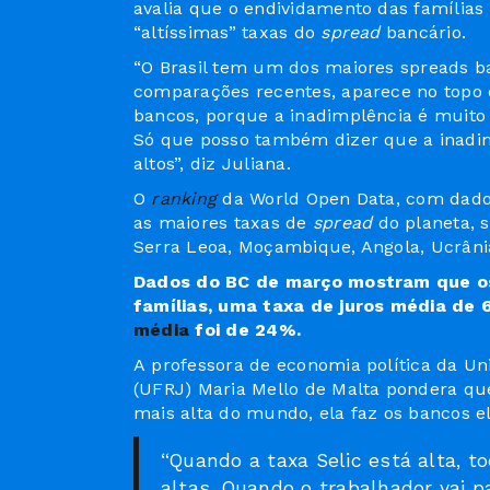
avalia que o endividamento das famílias 
“altíssimas” taxas do
spread
bancário.
“O Brasil tem um dos maiores spreads 
comparações recentes, aparece no topo 
bancos, porque a inadimplência é muito alt
Só que posso também dizer que a inadimp
altos”, diz Juliana.
O
ranking
da World Open Data, com dados
as maiores taxas de
spread
do planeta, 
Serra Leoa, Moçambique, Angola, Ucrâni
Dados do BC de março mostram que os
famílias, uma taxa de juros média de 
média
foi de 24%.
A professora de economia política da Uni
(UFRJ) Maria Mello de Malta pondera que
mais alta do mundo, ela faz os bancos e
“Quando a taxa Selic está alta, 
altas. Quando o trabalhador vai 