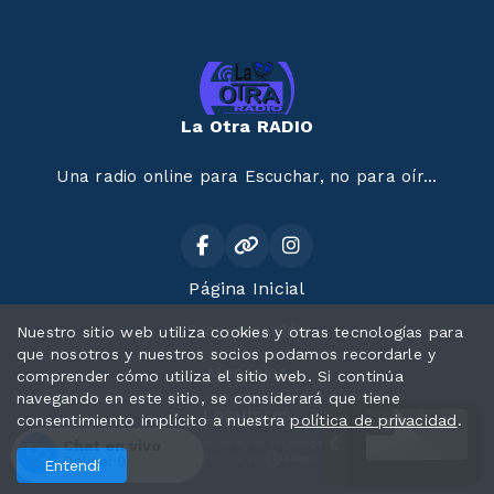
La Otra RADIO
Una radio online para Escuchar, no para oír...
Página Inicial
Programación
Nuestro sitio web utiliza cookies y otras tecnologías para
que nosotros y nuestros socios podamos recordarle y
Mensajes
comprender cómo utiliza el sitio web. Si continúa
navegando en este sitio, se considerará que tiene
Locutores
consentimiento implícito a nuestra
política de privacidad
.
Chat en vivo
Todos los derechos reservados.
Desarrollado por
Online:
0
Entendí
Entrar